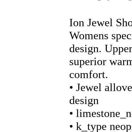
Ion Jewel Sh
Womens specif
design. Upper
superior war
comfort.
• Jewel allov
design
• limestone_
• k_type neop