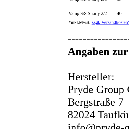
Vamp S/S Shorty 2/2
40
*inkl.Mwst.
zzgl. Versandkosten
----------------
Angaben zur 
Hersteller:
Pryde Group
Bergstraße 7
82024 Taufki
info@pryde-g