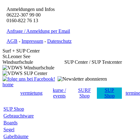
Anmeldungen und Infos
06222-307 99 00
0160-822 76 13
Anfrage / Anmeldung per Email
AGB
-
Impressum
-
Datenschutz
Surf + SUP Center
St.Leoner See
Windsurfschule SUP Center / SUP Testcenter
home
kurse /
SURF
SUP
vermietung
termin
events
Shop
Shop
SUP Shop
Gebrauchtware
Boards
Segel
Gabelbäume