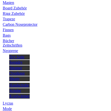
Masten
Board Zubehör
Rigg Zubehör
Trapeze
Carbon Noseprotector
Finnen
Bags
Bücher
Zeitschriften
Neoprene
Dry Suits
Semidry
Steamer
Overknee
Shorty
Handschuhe
Schuhe
Kopfwärmer
Lycras
Mode