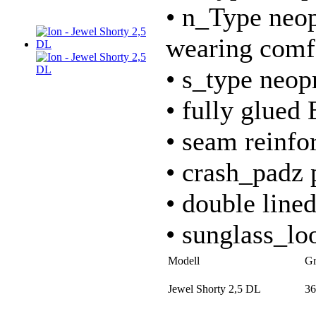
• n_Type neo
wearing comf
• s_type neop
• fully glued
• seam reinfo
• crash_padz 
• double line
• sunglass_lo
Modell
Gr
Jewel Shorty 2,5 DL
36