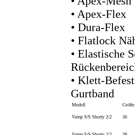
• Apex-Mesh
• Apex-Flex
• Dura-Flex
• Flatlock Nä
• Elastische 
Rückenbereic
• Klett-Befes
Gurtband
Modell
Größe
Vamp S/S Shorty 2/2
36
Vamp S/S Shorty 2/2
38