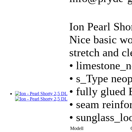
Ion Pearl Sho
Nice basic wo
stretch and cl
• limestone_
• s_Type neop
• fully glued
• seam reinfo
• sunglass_lo
Modell