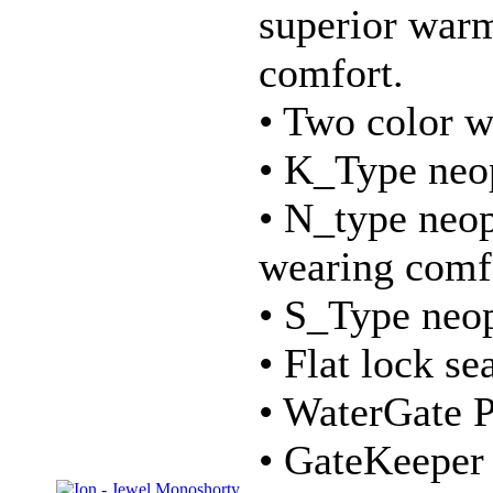
superior war
comfort.
• Two color 
• K_Type neop
• N_type neo
wearing comf
• S_Type neop
• Flat lock se
• WaterGate P
• GateKeeper 