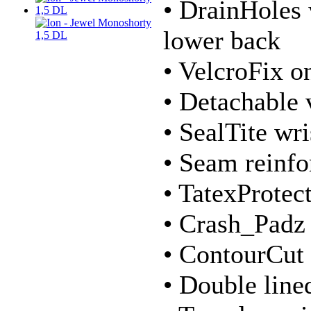
• DrainHoles 
lower back
• VelcroFix o
• Detachable 
• SealTite wri
• Seam reinf
• TatexProtec
• Crash_Padz 
• ContourCut 
• Double line