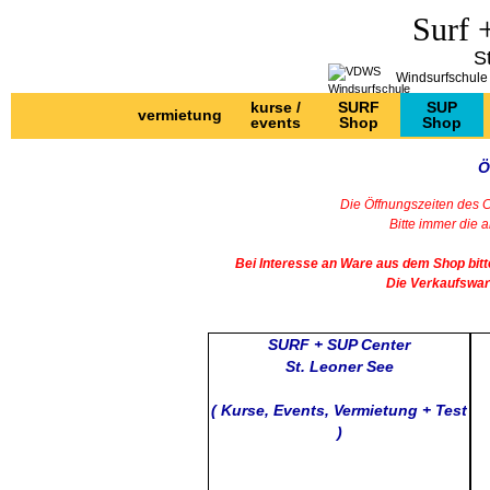
Surf 
S
Windsurfsch
kurse /
SURF
SUP
vermietung
events
Shop
Shop
Ö
Die Öffnungszeiten des C
Bitte immer die 
Bei Interesse an Ware aus dem Shop bitt
Die Verkaufsware
SURF + SUP Center
St. Leoner See
( Kurse, Events, Vermietung + Test
)