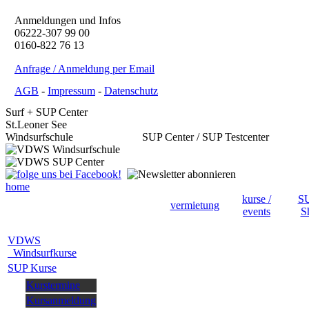
Anmeldungen und Infos
06222-307 99 00
0160-822 76 13
Anfrage / Anmeldung per Email
AGB
-
Impressum
-
Datenschutz
Surf + SUP Center
St.Leoner See
Windsurfschule SUP Center / SUP Testcenter
home
kurse /
S
vermietung
events
S
VDWS
Windsurfkurse
SUP Kurse
Kurstermine
Kursanmeldung