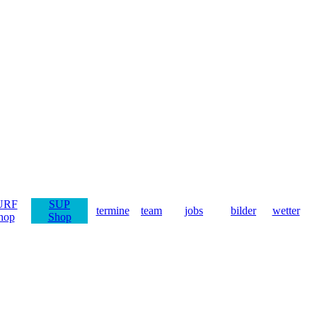
URF
SUP
termine
team
jobs
bilder
wetter
hop
Shop