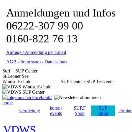
Anmeldungen und Infos
06222-307 99 00
0160-822 76 13
Anfrage / Anmeldung per Email
AGB
-
Impressum
-
Datenschutz
Surf + SUP Center
St.Leoner See
Windsurfschule SUP Center / SUP Testcenter
home
kurse /
SURF
SUP
vermietung
termin
events
Shop
Shop
VDWS