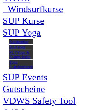
Windsurfkurse
SUP Kurse
SUP Yoga
Kurstermine
SUP Yoga
SUP Yoga &
Klangschalen
Yoga
Instruktorinnen
SUP Events
Gutscheine
VDWS Safety Tool