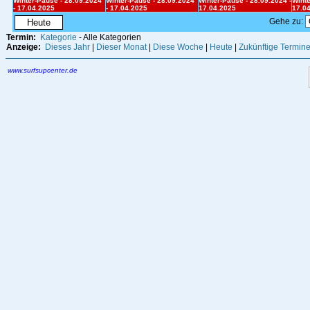
Winter-Pause - 28.09.2024
Winter-Pause - 28.09.2024
Winter-Pause - 28.09.2024 -
Winte
- 17.04.2025
- 17.04.2025
17.04.2025
17.0
Gehe zu:
Heute
Termin:
Kategorie
- Alle Kategorien
Anzeige:
Dieses Jahr
|
Dieser Monat
|
Diese Woche
|
Heute
|
Zukünftige Termin
www.surfsupcenter.de