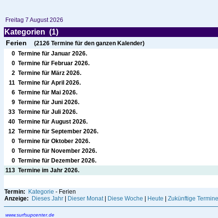
Freitag 7 August 2026
Kategorien (1)
Ferien
(2126 Termine für den ganzen Kalender)
0
Termine für Januar 2026.
0
Termine für Februar 2026.
2
Termine für
März
2026.
11
Termine für
April
2026.
6
Termine für
Mai
2026.
9
Termine für
Juni
2026.
33
Termine für
Juli
2026.
40
Termine für
August
2026.
12
Termine für
September
2026.
0
Termine für Oktober 2026.
0
Termine für November 2026.
0
Termine für Dezember 2026.
113
Termine im Jahr 2026.
Termin:
Kategorie
- Ferien
Anzeige:
Dieses Jahr
|
Dieser Monat
|
Diese Woche
|
Heute
|
Zukünftige Termin
www.surfsupcenter.de