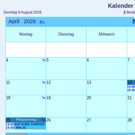
Kalender
Sonntag 9 August 2026
2
Bestä
April 2026
Montag
Dienstag
Mittwoch
4
5
6
7
11
12
13
14
13:0
15:3
18
19
20
21
25
Pfingstmontag
26
27
28
13:00
SUP KURS STARTER
15:30
- MAI 25