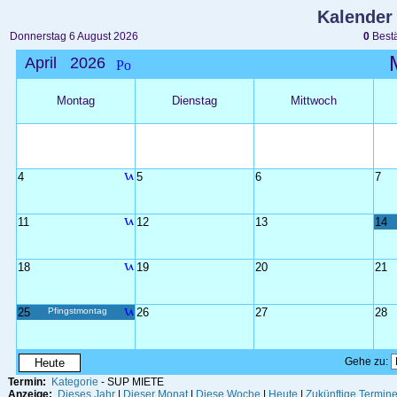
Kalender
Donnerstag 6 August 2026
0
Bestä
April 2026
Montag
Dienstag
Mittwoch
4
5
6
7
11
12
13
14
18
19
20
21
25
Pfingstmontag
26
27
28
Gehe zu:
Heute
Termin:
Kategorie
- SUP MIETE
Anzeige:
Dieses Jahr
|
Dieser Monat
|
Diese Woche
|
Heute
|
Zukünftige Termin