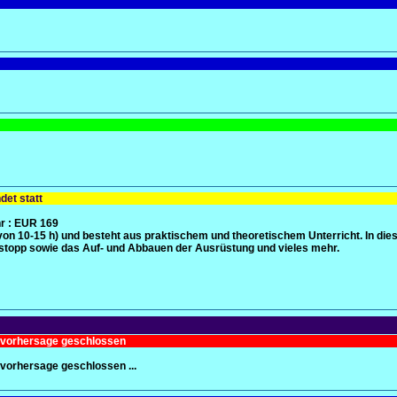
det statt
r
: EUR 169
on 10-15 h) und besteht aus praktischem und theoretischem Unterricht. In die
tstopp sowie das Auf- und Abbauen der Ausrüstung und vieles mehr.
rvorhersage geschlossen
vorhersage geschlossen ...