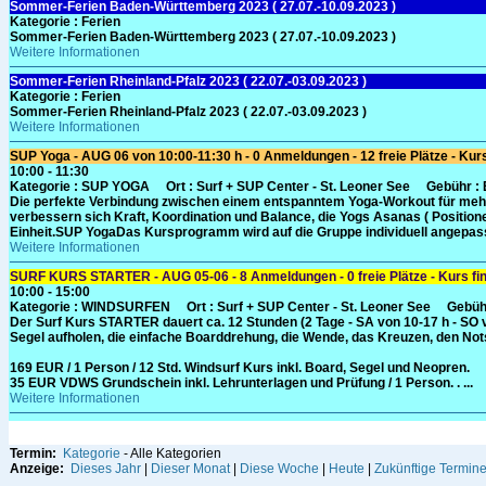
Sommer-Ferien Baden-Württemberg 2023 ( 27.07.-10.09.2023 )
Kategorie :
Ferien
Sommer-Ferien Baden-Württemberg 2023 ( 27.07.-10.09.2023 )
Weitere Informationen
Sommer-Ferien Rheinland-Pfalz 2023 ( 22.07.-03.09.2023 )
Kategorie :
Ferien
Sommer-Ferien Rheinland-Pfalz 2023 ( 22.07.-03.09.2023 )
Weitere Informationen
SUP Yoga - AUG 06 von 10:00-11:30 h - 0 Anmeldungen - 12 freie Plätze - Kurs 
10:00 - 11:30
Kategorie :
SUP YOGA
Ort :
Surf + SUP Center - St. Leoner See
Gebühr
:
Die perfekte Verbindung zwischen einem entspanntem Yoga-Workout für mehr 
verbessern sich Kraft, Koordination und Balance, die Yogs Asanas ( Positi
Einheit.SUP YogaDas Kursprogramm wird auf die Gruppe individuell angepasst
Weitere Informationen
SURF KURS STARTER - AUG 05-06 - 8 Anmeldungen - 0 freie Plätze - Kurs find
10:00 - 15:00
Kategorie :
WINDSURFEN
Ort :
Surf + SUP Center - St. Leoner See
Gebüh
Der Surf Kurs STARTER dauert ca. 12 Stunden (2 Tage - SA von 10-17 h - SO v
Segel aufholen, die einfache Boarddrehung, die Wende, das Kreuzen, den No
169 EUR / 1 Person / 12 Std. Windsurf Kurs inkl. Board, Segel und Neopren.
35 EUR VDWS Grundschein inkl. Lehrunterlagen und Prüfung / 1 Person. . ...
Weitere Informationen
Termin:
Kategorie
- Alle Kategorien
Anzeige:
Dieses Jahr
|
Dieser Monat
|
Diese Woche
|
Heute
|
Zukünftige Termin