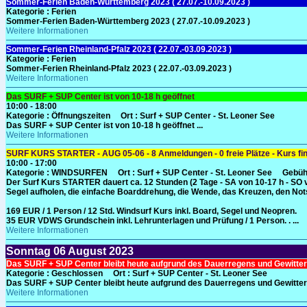
Sommer-Ferien Baden-Württemberg 2023 ( 27.07.-10.09.2023 )
Kategorie :
Ferien
Sommer-Ferien Baden-Württemberg 2023 ( 27.07.-10.09.2023 )
Weitere Informationen
Sommer-Ferien Rheinland-Pfalz 2023 ( 22.07.-03.09.2023 )
Kategorie :
Ferien
Sommer-Ferien Rheinland-Pfalz 2023 ( 22.07.-03.09.2023 )
Weitere Informationen
Das SURF + SUP Center ist von 10-18 h geöffnet
10:00 - 18:00
Kategorie :
Öffnungszeiten
Ort :
Surf + SUP Center - St. Leoner See
Das SURF + SUP Center ist von 10-18 h geöffnet ...
Weitere Informationen
SURF KURS STARTER - AUG 05-06 - 8 Anmeldungen - 0 freie Plätze - Kurs fin
10:00 - 17:00
Kategorie :
WINDSURFEN
Ort :
Surf + SUP Center - St. Leoner See
Gebüh
Der Surf Kurs STARTER dauert ca. 12 Stunden (2 Tage - SA von 10-17 h - SO v
Segel aufholen, die einfache Boarddrehung, die Wende, das Kreuzen, den No
169 EUR / 1 Person / 12 Std. Windsurf Kurs inkl. Board, Segel und Neopren.
35 EUR VDWS Grundschein inkl. Lehrunterlagen und Prüfung / 1 Person. . ...
Weitere Informationen
Sonntag
06
August 2023
Das SURF + SUP Center bleibt heute aufgrund des Dauerregens und Gewitte
Kategorie :
Geschlossen
Ort :
Surf + SUP Center - St. Leoner See
Das SURF + SUP Center bleibt heute aufgrund des Dauerregens und Gewitter
Weitere Informationen