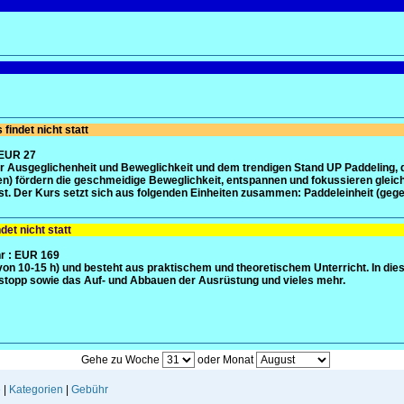
findet nicht statt
 EUR 27
Ausgeglichenheit und Beweglichkeit und dem trendigen Stand UP Paddeling, da
onen) fördern die geschmeidige Beweglichkeit, entspannen und fokussieren gle
. Der Kurs setzt sich aus folgenden Einheiten zusammen: Paddeleinheit (gege
et nicht statt
r
: EUR 169
on 10-15 h) und besteht aus praktischem und theoretischem Unterricht. In die
tstopp sowie das Auf- und Abbauen der Ausrüstung und vieles mehr.
Gehe zu Woche
oder Monat
e
|
Kategorien
|
Gebühr