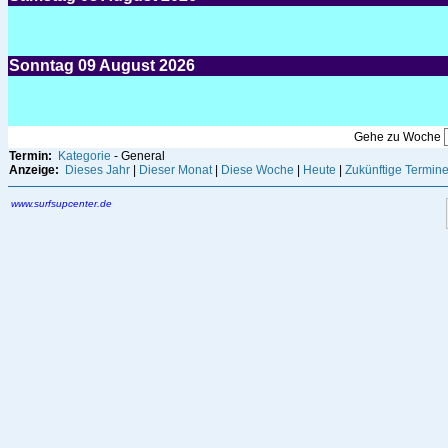
Sonntag
09
August 2026
Gehe zu Woche
Termin:
Kategorie
- General
Anzeige:
Dieses Jahr
|
Dieser Monat
|
Diese Woche
|
Heute
|
Zukünftige Termin
www.surfsupcenter.de