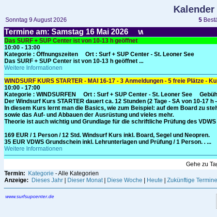
Kalender
Sonntag 9 August 2026
5
Bestä
Termine am: Samstag 16
Mai
2026
Das SURF + SUP Center ist von 10-13 h geöffnet
10:00 - 13:00
Kategorie
: Öffnungszeiten
Ort :
Surf + SUP Center - St. Leoner See
Das SURF + SUP Center ist von 10-13 h geöffnet ...
Weitere Informationen
WINDSURF KURS STARTER - MAI 16-17 - 3 Anmeldungen - 5 freie Plätze - Kurs 
10:00 - 17:00
Kategorie
: WINDSURFEN
Ort :
Surf + SUP Center - St. Leoner See
Gebüh
Der Windsurf Kurs STARTER dauert ca. 12 Stunden (2 Tage - SA von 10-17 h -
In diesem Kurs lernt man die Basics, wie zum Beispiel: auf dem Board zu st
sowie das Auf- und Abbauen der Ausrüstung und vieles mehr.
Theorie ist auch wichtig und Grundlage für die schriftliche Prüfung des VDW
169 EUR / 1 Person / 12 Std. Windsurf Kurs inkl. Board, Segel und Neopren.
35 EUR VDWS Grundschein inkl. Lehrunterlagen und Prüfung / 1 Person. . ...
Weitere Informationen
Gehe zu T
Termin:
Kategorie
- Alle Kategorien
Anzeige:
Dieses Jahr
|
Dieser Monat
|
Diese Woche
|
Heute
|
Zukünftige Termin
www.surfsupcenter.de