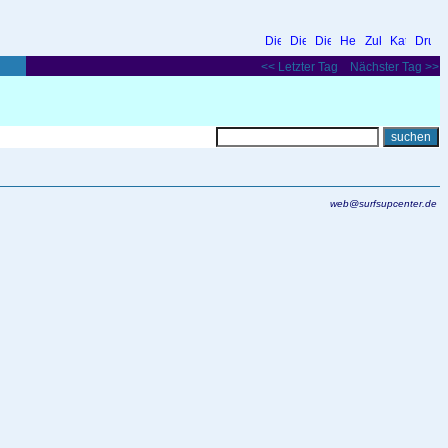
<< Letzter Tag
Nächster Tag >>
web@surfsupcenter.de