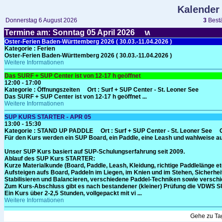
Kalender
Donnerstag 6 August 2026
3
Bestä
Termine am: Sonntag 05
April
2026
Oster-Ferien Baden-Württemberg 2026 ( 30.03.-11.04.2026 )
Kategorie
: Ferien
Oster-Ferien Baden-Württemberg 2026 ( 30.03.-11.04.2026 )
Weitere Informationen
Das SURF + SUP Center ist von 12-17 h geöffnet
12:00 - 17:00
Kategorie
: Öffnungszeiten
Ort :
Surf + SUP Center - St. Leoner See
Das SURF + SUP Center ist von 12-17 h geöffnet ...
Weitere Informationen
SUP KURS STARTER - APR 05
13:00 - 15:30
Kategorie
: STAND UP PADDLE
Ort :
Surf + SUP Center - St. Leoner See
Für den Kurs werden ein SUP Board, ein Paddle, eine Leash und wahlweise auc
Unser SUP Kurs basiert auf SUP-Schulungserfahrung seit 2009.
Ablauf des SUP Kurs STARTER:
Kurze Materialkunde (Board, Paddle, Leash, Kleidung, richtige Paddlelänge et
Aufsteigen aufs Board, Paddeln im Liegen, im Knien und im Stehen, Sicherheit
Stabilisieren und Balancieren, verschiedene Paddel-Techniken sowie versc
Zum Kurs-Abschluss gibt es nach bestandener (kleiner) Prüfung die VDWS S
Ein Kurs über 2-2,5 Stunden, vollgepackt mit vi ...
Weitere Informationen
Gehe zu T