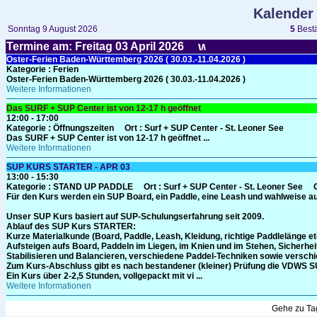
Kalender
Sonntag 9 August 2026
5
Bestä
Termine am: Freitag 03
April
2026
Oster-Ferien Baden-Württemberg 2026 ( 30.03.-11.04.2026 )
Kategorie
: Ferien
Oster-Ferien Baden-Württemberg 2026 ( 30.03.-11.04.2026 )
Weitere Informationen
Das SURF + SUP Center ist von 12-17 h geöffnet
12:00 - 17:00
Kategorie
: Öffnungszeiten
Ort :
Surf + SUP Center - St. Leoner See
Das SURF + SUP Center ist von 12-17 h geöffnet ...
Weitere Informationen
SUP KURS STARTER - APR 03
13:00 - 15:30
Kategorie
: STAND UP PADDLE
Ort :
Surf + SUP Center - St. Leoner See
Für den Kurs werden ein SUP Board, ein Paddle, eine Leash und wahlweise auc
Unser SUP Kurs basiert auf SUP-Schulungserfahrung seit 2009.
Ablauf des SUP Kurs STARTER:
Kurze Materialkunde (Board, Paddle, Leash, Kleidung, richtige Paddlelänge et
Aufsteigen aufs Board, Paddeln im Liegen, im Knien und im Stehen, Sicherheit
Stabilisieren und Balancieren, verschiedene Paddel-Techniken sowie versc
Zum Kurs-Abschluss gibt es nach bestandener (kleiner) Prüfung die VDWS S
Ein Kurs über 2-2,5 Stunden, vollgepackt mit vi ...
Weitere Informationen
Gehe zu T