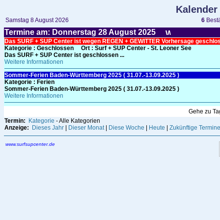
Kalender
Samstag 8 August 2026
6
Bestä
Termine am: Donnerstag 28
August
2025
Das SURF + SUP Center ist wegen REGEN + GEWITTER Vorhersage geschlo
Kategorie
: Geschlossen
Ort :
Surf + SUP Center - St. Leoner See
Das SURF + SUP Center ist geschlossen ...
Weitere Informationen
Sommer-Ferien Baden-Württemberg 2025 ( 31.07.-13.09.2025 )
Kategorie
: Ferien
Sommer-Ferien Baden-Württemberg 2025 ( 31.07.-13.09.2025 )
Weitere Informationen
Gehe zu T
Termin:
Kategorie
- Alle Kategorien
Anzeige:
Dieses Jahr
|
Dieser Monat
|
Diese Woche
|
Heute
|
Zukünftige Termin
www.surfsupcenter.de