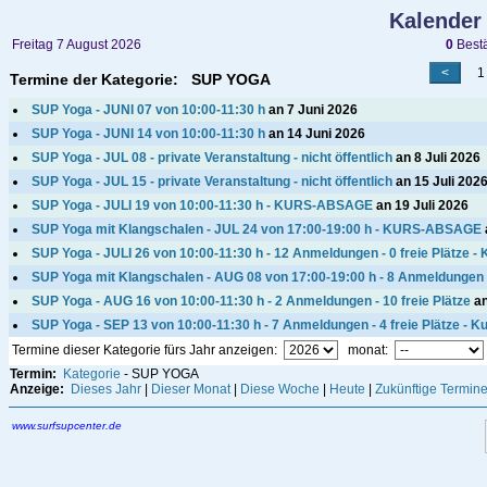
Kalender
Freitag 7 August 2026
0
Bestä
1 -
Termine der Kategorie: SUP YOGA
SUP Yoga - JUNI 07 von 10:00-11:30 h
an 7 Juni 2026
SUP Yoga - JUNI 14 von 10:00-11:30 h
an 14 Juni 2026
SUP Yoga - JUL 08 - private Veranstaltung - nicht öffentlich
an 8 Juli 2026
SUP Yoga - JUL 15 - private Veranstaltung - nicht öffentlich
an 15 Juli 202
SUP Yoga - JULI 19 von 10:00-11:30 h - KURS-ABSAGE
an 19 Juli 2026
SUP Yoga mit Klangschalen - JUL 24 von 17:00-19:00 h - KURS-ABSAGE
SUP Yoga - JULI 26 von 10:00-11:30 h - 12 Anmeldungen - 0 freie Plätze - K
SUP Yoga mit Klangschalen - AUG 08 von 17:00-19:00 h - 8 Anmeldungen - 0 
SUP Yoga - AUG 16 von 10:00-11:30 h - 2 Anmeldungen - 10 freie Plätze
an
SUP Yoga - SEP 13 von 10:00-11:30 h - 7 Anmeldungen - 4 freie Plätze - Kur
Termine dieser Kategorie fürs Jahr anzeigen:
monat:
Termin:
Kategorie
- SUP YOGA
Anzeige:
Dieses Jahr
|
Dieser Monat
|
Diese Woche
|
Heute
|
Zukünftige Termin
www.surfsupcenter.de