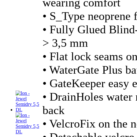
wearing comfort
• S_Type neoprene f
• Fully Glued Blind-
> 3,5 mm
• Flat lock seams on
• WaterGate Plus ba
• GateKeeper easy e
• DrainHoles water 
back
• VelcroFix on the 