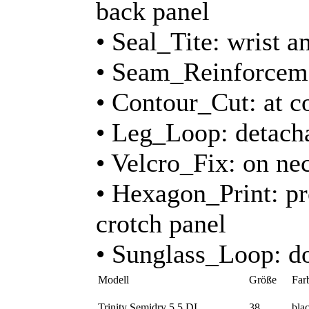
back panel
• Seal_Tite: wrist a
• Seam_Reinforcemen
• Contour_Cut: at co
• Leg_Loop: detacha
• Velcro_Fix: on ne
• Hexagon_Print: pr
crotch panel
• Sunglass_Loop: do
Modell
Größe
Far
Trinity Semidry 5,5 DL
38
bla