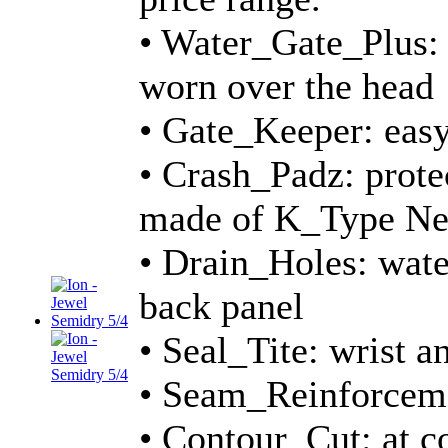
• Water_Gate_Plus: 
worn over the head
• Gate_Keeper: easy
• Crash_Padz: protec
made of K_Type Ne
• Drain_Holes: wate
back panel
• Seal_Tite: wrist a
• Seam_Reinforcemen
• Contour_Cut: at co