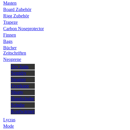
Masten
Board Zubehör
Rigg Zubehör
Trapeze
Carbon Noseprotector
Finnen
Bags
Bücher
Zeitschriften
Neoprene
Dry Suits
Semidry
Steamer
Overknee
Shorty
Handschuhe
Schuhe
Kopfwärmer
Lycras
Mode