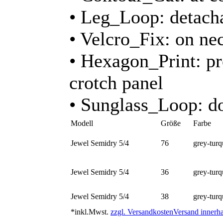
• Leg_Loop: detacha
• Velcro_Fix: on ne
• Hexagon_Print: pr
crotch panel
• Sunglass_Loop: do
Modell
Größe
Farbe
Jewel Semidry 5/4
76
grey-turq
Jewel Semidry 5/4
36
grey-turq
Jewel Semidry 5/4
38
grey-turq
*inkl.Mwst.
zzgl. Versandkosten
Versand innerha