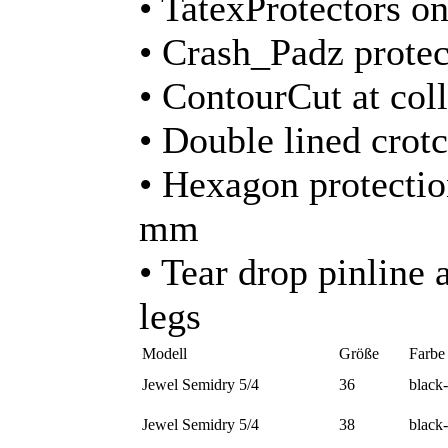
• TatexProtectors o
• Crash_Padz protec
• ContourCut at coll
• Double lined crot
• Hexagon protection
mm
• Tear drop pinline 
legs
Modell
Größe
Farbe
Jewel Semidry 5/4
36
black
Jewel Semidry 5/4
38
black