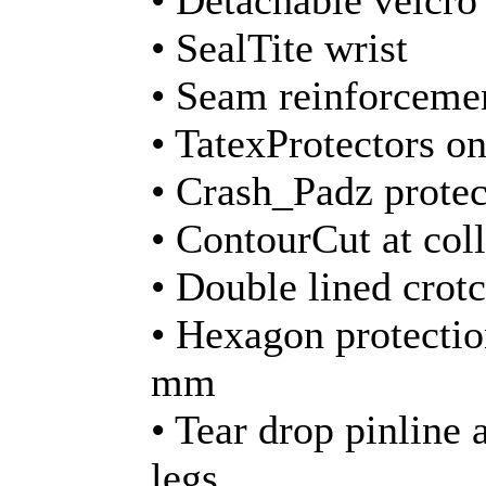
• Detachable velcro
• SealTite wrist
• Seam reinforceme
• TatexProtectors o
• Crash_Padz protec
• ContourCut at coll
• Double lined crot
• Hexagon protection
mm
• Tear drop pinline 
legs