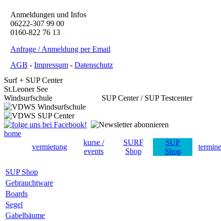
Anmeldungen und Infos
06222-307 99 00
0160-822 76 13
Anfrage / Anmeldung per Email
AGB
-
Impressum
-
Datenschutz
Surf + SUP Center
St.Leoner See
Windsurfschule SUP Center / SUP Testcenter
home
kurse /
SURF
SUP
vermietung
termin
events
Shop
Shop
SUP Shop
Gebrauchtware
Boards
Segel
Gabelbäume