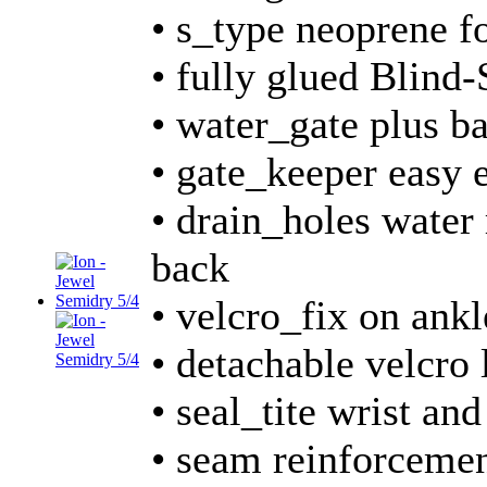
• s_type neoprene fo
• fully glued Blind-
• water_gate plus b
• gate_keeper easy 
• drain_holes water
back
• velcro_fix on ank
• detachable velcro 
• seal_tite wrist and
• seam reinforceme