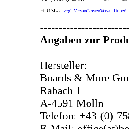
*inkl.Mwst.
zzgl. Versandkosten
Versand innerha
-----------------------
Angaben zur Produ
Hersteller:
Boards & More G
Rabach 1
A-4591 Molln
Telefon: +43-(0)-7
E-Mail: office(at)